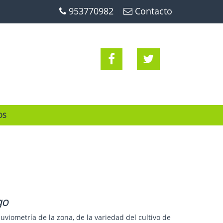
953770982
|
Contacto
OS
go
pluviometría de la zona, de la variedad del cultivo de