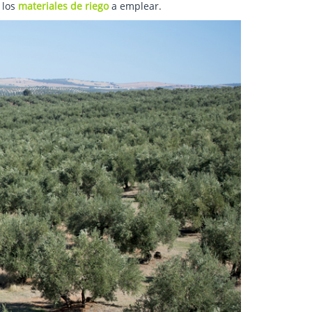
 los
materiales de riego
a emplear.