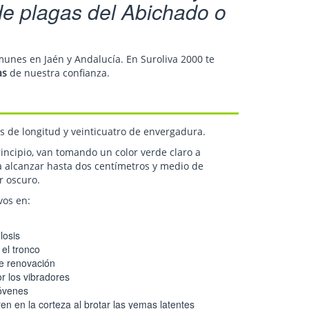
 de plagas del Abichado o
munes en Jaén y Andalucía. En Suroliva 2000 te
as
de nuestra confianza.
s de longitud y veinticuatro de envergadura.
incipio, van tomando un color verde claro a
 alcanzar hasta dos centímetros y medio de
r oscuro.
vos en:
losis
 el tronco
de renovación
r los vibradores
jóvenes
en en la corteza al brotar las yemas latentes