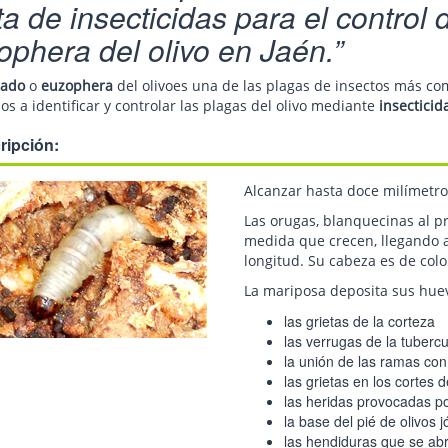
a de insecticidas para el control
ophera del olivo en Jaén.
hado
o
euzophera
del olivoes una de las plagas de insectos más co
s a identificar y controlar las plagas del olivo mediante
insecticid
ripción:
Alcanzar hasta doce milímetro
Las orugas, blanquecinas al pr
medida que crecen, llegando a
longitud. Su cabeza es de colo
La mariposa deposita sus hue
las grietas de la corteza
las verrugas de la tubercu
la unión de las ramas con
las grietas en los cortes 
las heridas provocadas po
la base del pié de olivos 
las hendiduras que se abr